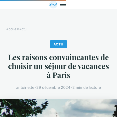
Accueil
›
Actu
ACTU
Les raisons convaincantes de
choisir un séjour de vacances
à Paris
antoinette
•
29 décembre 2024
•
2 min de lecture