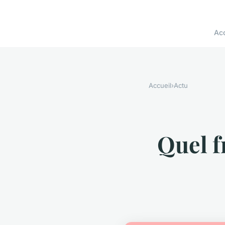
Acc
Accueil
›
Actu
Quel f