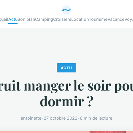
ueil
Actu
Bon plan
Camping
Croisière
Location
Tourisme
Vacance
Voy
ACTU
ruit manger le soir po
dormir ?
antoinette
•
27 octobre 2022
•
8 min de lecture