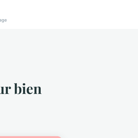
age
ur bien