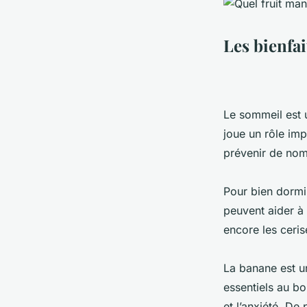
Les bienfai
Le sommeil est u
joue un rôle imp
prévenir de nomb
Pour bien dormir
peuvent aider à
encore les ceris
La banane est u
essentiels au b
et l’anxiété. De