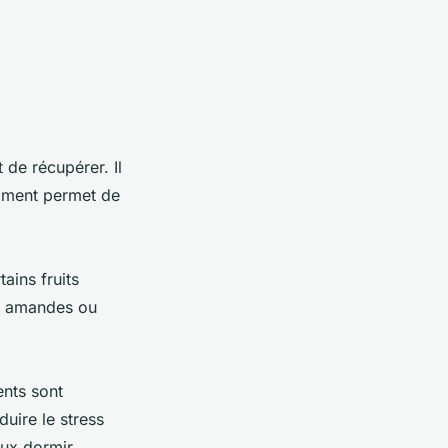
 de récupérer. Il
amment permet de
ains fruits
es amandes ou
ents sont
uire le stress
eux dormir.