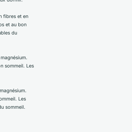
n fibres et en
ps et au bon
ubles du
e magnésium.
on sommeil. Les
n magnésium.
ommeil. Les
 du sommeil.