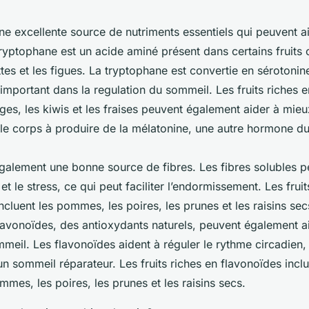
une excellente source de nutriments essentiels qui peuvent a
tryptophane est un acide aminé présent dans certains fruits
tes et les figues. La tryptophane est convertie en sérotoni
 important dans la regulation du sommeil. Les fruits riches 
es, les kiwis et les fraises peuvent également aider à mieu
 le corps à produire de la mélatonine, une autre hormone d
également une bonne source de fibres. Les fibres solubles p
 et le stress, ce qui peut faciliter l’endormissement. Les frui
incluent les pommes, les poires, les prunes et les raisins secs
lavonoïdes, des antioxydants naturels, peuvent également a
mmeil. Les flavonoïdes aident à réguler le rythme circadien, 
n sommeil réparateur. Les fruits riches en flavonoïdes inclu
mes, les poires, les prunes et les raisins secs.