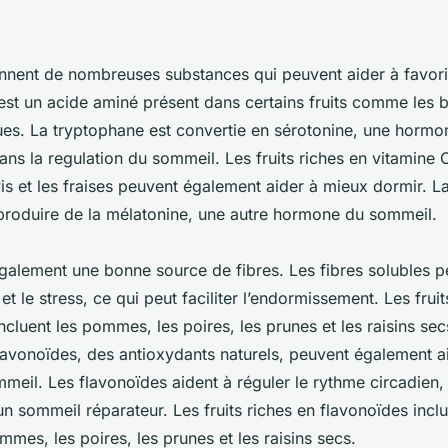
iennent de nombreuses substances qui peuvent aider à favori
est un acide aminé présent dans certains fruits comme les 
gues. La tryptophane est convertie en sérotonine, une hormo
ans la regulation du sommeil. Les fruits riches en vitamine
is et les fraises peuvent également aider à mieux dormir. L
 produire de la mélatonine, une autre hormone du sommeil.
également une bonne source de fibres. Les fibres solubles p
 et le stress, ce qui peut faciliter l’endormissement. Les frui
incluent les pommes, les poires, les prunes et les raisins secs
lavonoïdes, des antioxydants naturels, peuvent également a
mmeil. Les flavonoïdes aident à réguler le rythme circadien, 
n sommeil réparateur. Les fruits riches en flavonoïdes inclu
mes, les poires, les prunes et les raisins secs.