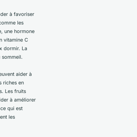
ider à favoriser
 comme les
ne, une hormone
en vitamine C
x dormir. La
u sommeil.
euvent aider à
ts riches en
. Les fruits
ider à améliorer
ce qui est
ent les