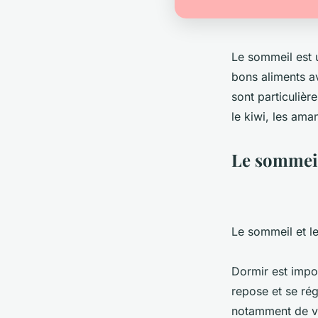
Le sommeil est u
bons aliments av
sont particuliè
le kiwi, les ama
Le sommeil 
Le sommeil et les
Dormir est impor
repose et se rég
notamment de vit