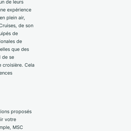
un de leurs
 une expérience
n plein air,
Cruises, de son
quipés de
gionales de
telles que des
l de se
 croisière. Cela
rences
tions proposés
r votre
emple, MSC