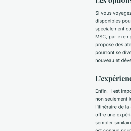
Si vous voyage
disponibles pou
spécialement con
MSC, par exemp
propose des atel
pourront se div
nouveau et déve
L’expérien
Enfin, il est imp
non seulement le
l’itinéraire de l
offre une expéri
sembler similair
est connue pour 