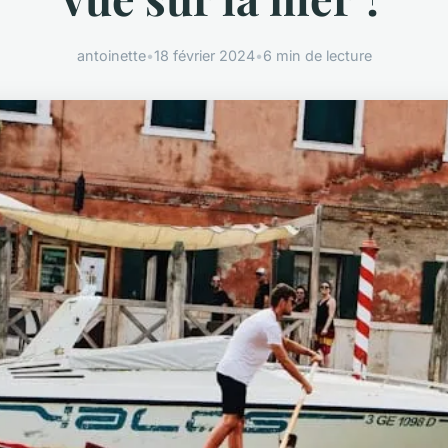
antoinette
•
18 février 2024
•
6 min de lecture