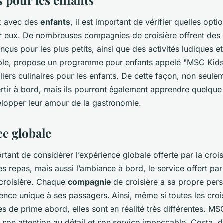
z avec des
enfants
, il est important de vérifier quelles opti
r eux. De nombreuses compagnies de croisière offrent des
çus pour les plus petits, ainsi que des activités ludiques e
le, propose un programme pour enfants appelé "MSC Kids 
iers culinaires pour les enfants. De cette façon, non seule
ertir à bord, mais ils pourront également apprendre quelqu
lopper leur amour de la gastronomie.
ce globale
ortant de considérer l’expérience globale offerte par la crois
s repas, mais aussi l’ambiance à bord, le service offert par
a croisière. Chaque
compagnie
de croisière a sa propre perso
ence unique à ses passagers. Ainsi, même si toutes les croi
es de prime abord, elles sont en réalité très différentes. M
son attention au détail et son service impeccable. Costa, d