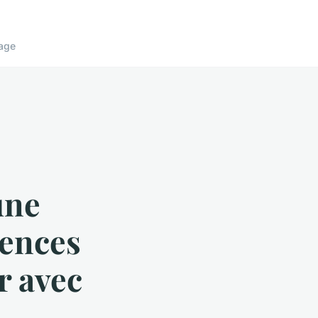
age
une
iences
r avec