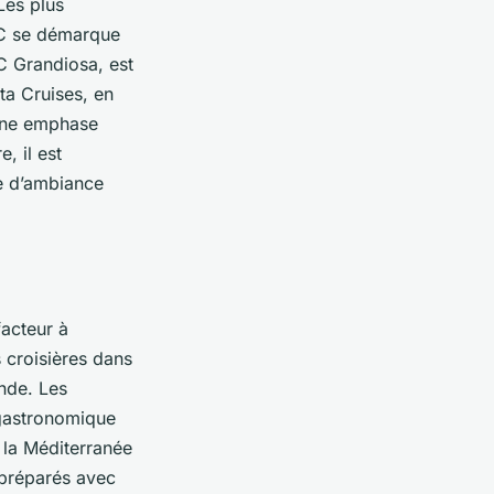
Les plus
SC se démarque
C Grandiosa, est
ta Cruises, en
 une emphase
, il est
pe d’ambiance
facteur à
 croisières dans
nde. Les
 gastronomique
 la Méditerranée
 préparés avec