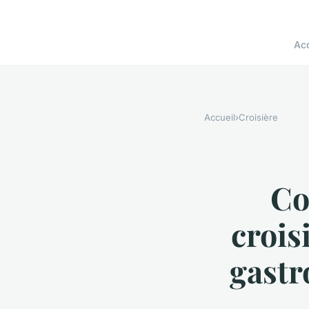
Acc
Accueil
›
Croisière
Co
crois
gastr