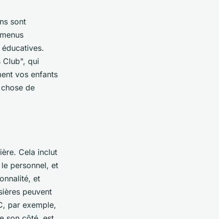
ons sont
 menus
t éducatives.
Club", qui
ment vos enfants
e chose de
ière. Cela inclut
 le personnel, et
nnalité, et
sières peuvent
SC, par exemple,
e son côté, est