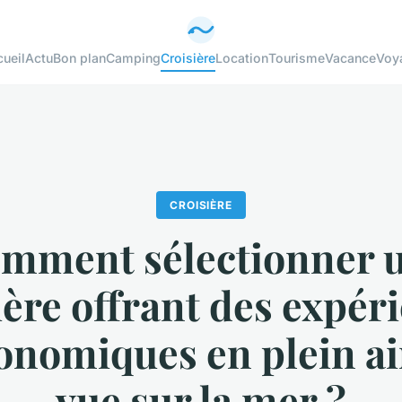
ueil
Actu
Bon plan
Camping
Croisière
Location
Tourisme
Vacance
Voy
CROISIÈRE
mment sélectionner 
ière offrant des expér
onomiques en plein ai
vue sur la mer ?