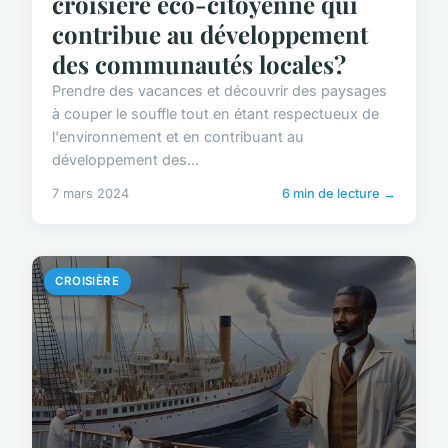
croisière éco-citoyenne qui
contribue au développement
des communautés locales?
Prendre des vacances et découvrir des paysages
à couper le souffle tout en étant respectueux de
l'environnement et en contribuant au
développement des...
7 mars 2024
6 min de lecture →
CROISIÈRE