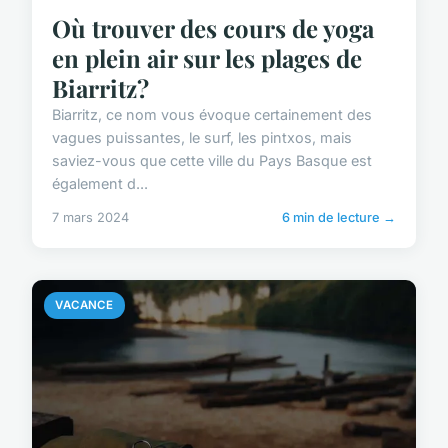
Où trouver des cours de yoga
en plein air sur les plages de
Biarritz?
Biarritz, ce nom vous évoque certainement des
vagues puissantes, le surf, les pintxos, mais
saviez-vous que cette ville du Pays Basque est
également d...
7 mars 2024
6 min de lecture →
VACANCE