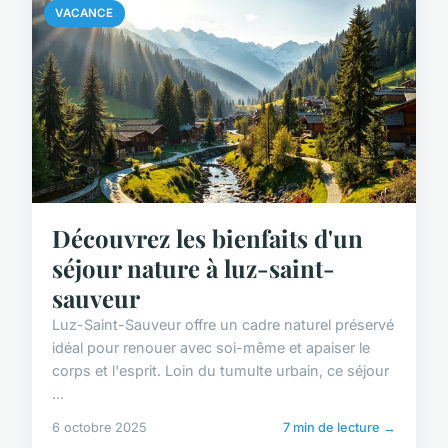
VACANCE
Découvrez les bienfaits d'un
séjour nature à luz-saint-
sauveur
Luz-Saint-Sauveur offre un cadre naturel préservé
idéal pour renouer avec soi-même et apaiser le
corps et l'esprit. Loin du tumulte urbain, ce séjour
...
6 octobre 2025
7 min de lecture →