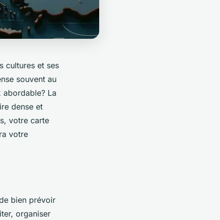
 cultures et ses
ense souvent au
x abordable? La
ire dense et
s, votre carte
ra votre
 de bien prévoir
ter, organiser