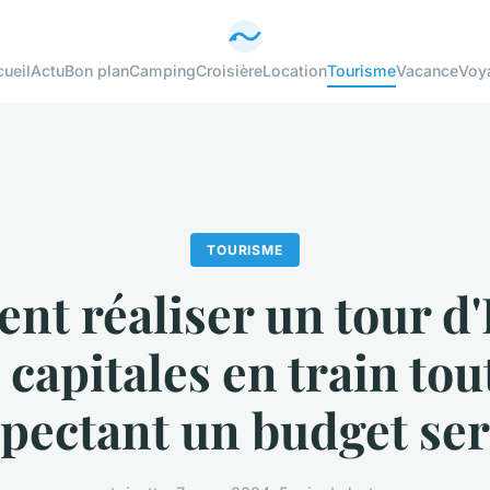
ueil
Actu
Bon plan
Camping
Croisière
Location
Tourisme
Vacance
Voy
TOURISME
t réaliser un tour d
 capitales en train tou
pectant un budget se