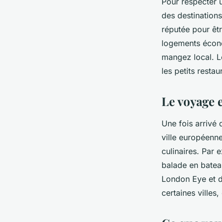
Pour respecter 
des destinations
réputée pour êtr
logements écono
mangez local. L
les petits restau
Le voyage e
Une fois arrivé 
ville européenn
culinaires. Par 
balade en bateau
London Eye et dé
certaines ville