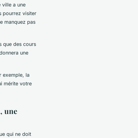
 ville a une
s pourrez visiter
 ne manquez pas
s que des cours
s donnera une
r exemple, la
i mérite votre
n, une
ue qui ne doit