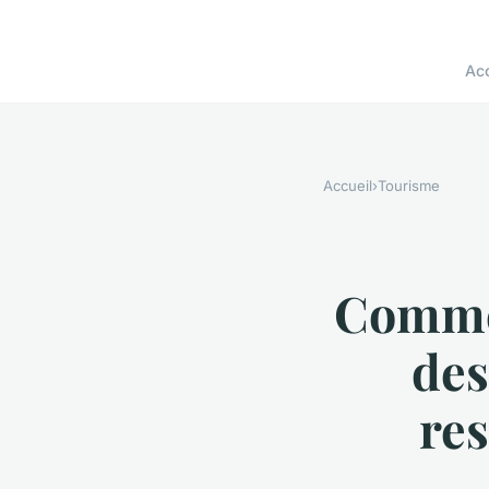
Acc
Accueil
›
Tourisme
Commen
des
res