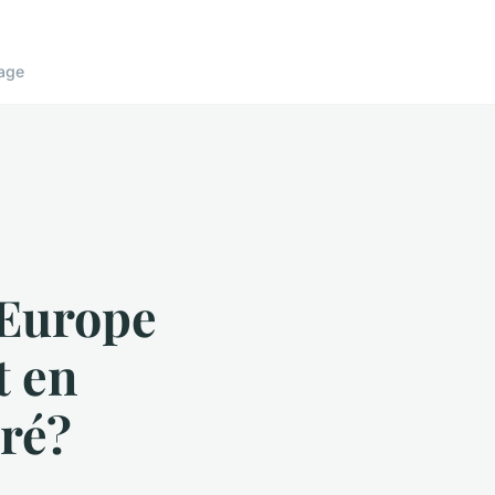
age
'Europe
t en
rré?