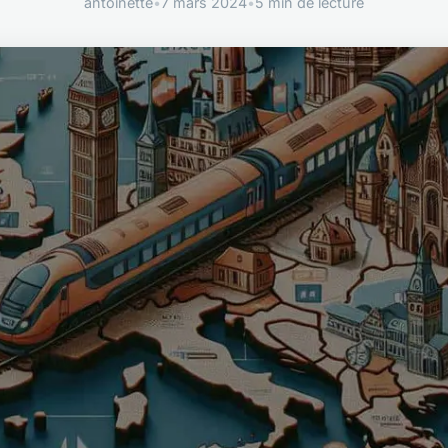
antoinette
•
7 mars 2024
•
5 min de lecture