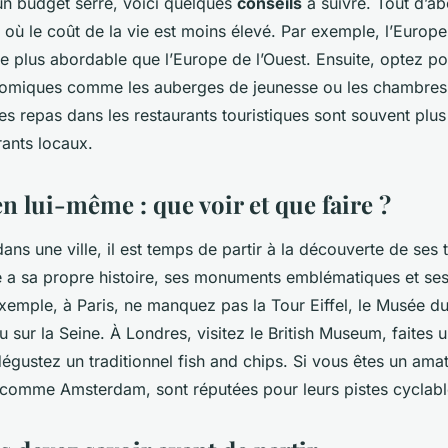
un budget serré, voici quelques
conseils
à suivre. Tout d’ab
 où le coût de la vie est moins élevé. Par exemple, l’Europe 
e plus abordable que l’Europe de l’Ouest. Ensuite, optez p
miques comme les auberges de jeunesse ou les chambres d
es repas dans les restaurants touristiques sont souvent plu
rants locaux.
n lui-même : que voir et que faire ?
dans une ville, il est temps de partir à la découverte de ses
e a sa propre histoire, ses monuments emblématiques et ses
exemple, à Paris, ne manquez pas la Tour Eiffel, le Musée d
 sur la Seine. À Londres, visitez le British Museum, faites u
gustez un traditionnel fish and chips. Si vous êtes un amat
s, comme Amsterdam, sont réputées pour leurs pistes cyclabl