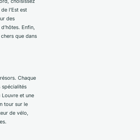
ord, choisissez
de l’Est est
our des
’hôtes. Enfin,
s chers que dans
 trésors. Chaque
 spécialités
u Louvre et une
n tour sur le
eur de vélo,
es.