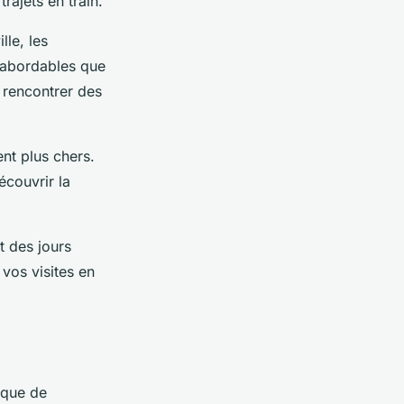
rajets en train.
lle, les
 abordables que
 rencontrer des
ent plus chers.
écouvrir la
t des jours
 vos visites en
ique de