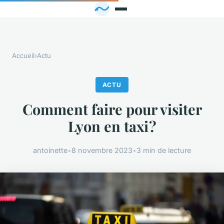
Accueil
›
Actu
ACTU
Comment faire pour visiter
Lyon en taxi ?
antoinette
•
8 novembre 2023
•
3 min de lecture