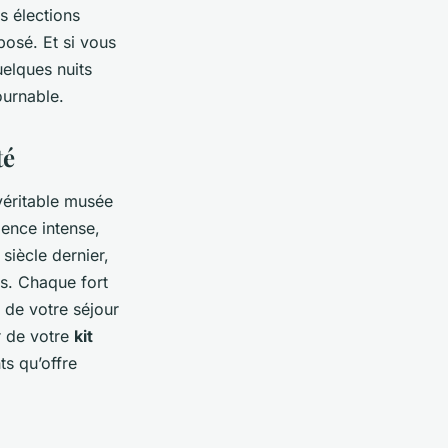
 élections
posé. Et si vous
elques nuits
ournable.
té
 véritable musée
ience intense,
siècle dernier,
s. Chaque fort
 de votre séjour
r de votre
kit
ts qu’offre