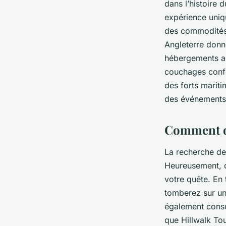
dans l’histoire
expérience uniq
des commodités 
Angleterre donn
hébergements acc
couchages confor
des forts mariti
des événements 
Comment dé
La recherche de
Heureusement, d
votre quête. En
tomberez sur un
également consul
que Hillwalk To