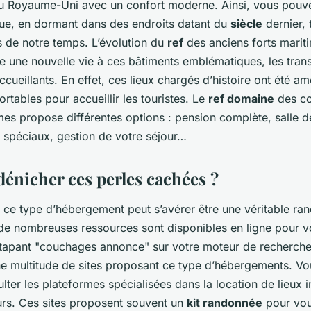
 du Royaume-Uni avec un confort moderne. Ainsi, vous pouv
ue, en dormant dans des endroits datant du
siècle
dernier, 
de notre temps. L’évolution du
ref
des anciens forts marit
e une nouvelle vie à ces bâtiments emblématiques, les tran
ueillants. En effet, ces lieux chargés d’histoire ont été a
tables pour accueillir les touristes. Le
ref domaine
des c
mes propose différentes options : pension complète, salle 
spéciaux, gestion de votre séjour…
nicher ces perles cachées ?
 ce type d’hébergement peut s’avérer être une véritable ra
e nombreuses ressources sont disponibles en ligne pour v
 tapant "couchages annonce" sur votre moteur de recherche
e multitude de sites proposant ce type d’hébergements. V
ter les plateformes spécialisées dans la location de lieux ins
urs. Ces sites proposent souvent un
kit randonnée
pour vou