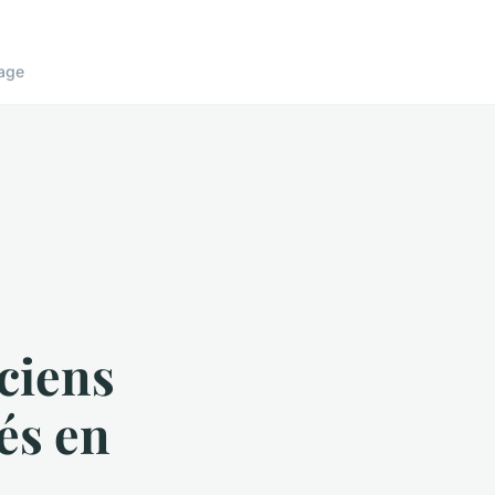
age
s
ciens
és en