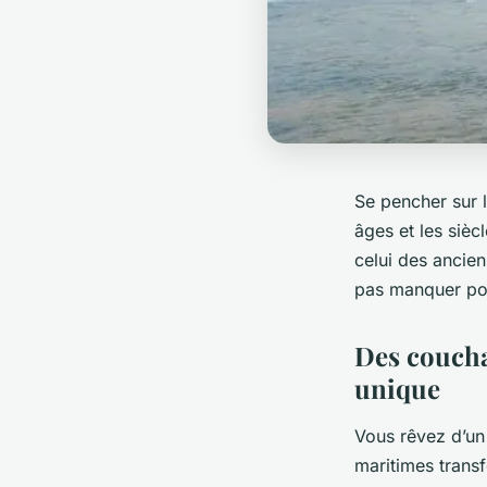
Se pencher sur l
âges et les sièc
celui des ancie
pas manquer pou
Des coucha
unique
Vous rêvez d’un
maritimes trans