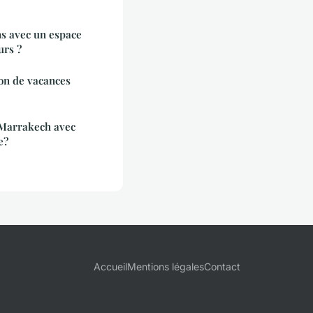
ns avec un espace
urs ?
on de vacances
 Marrakech avec
e?
Accueil
Mentions légales
Contact