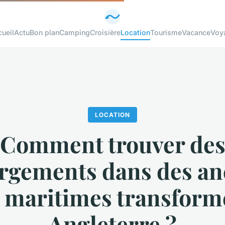
ueil
Actu
Bon plan
Camping
Croisière
Location
Tourisme
Vacance
Voy
LOCATION
Comment trouver de
rgements dans des an
s maritimes transform
Angleterre ?