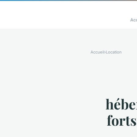
Acc
Accueil
›
Location
hébe
fort