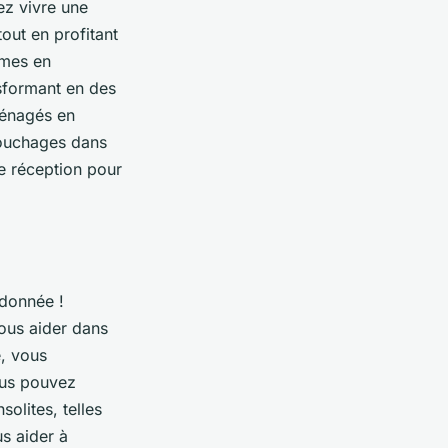
ez vivre une
tout en profitant
imes en
sformant en des
ménagés en
ouchages dans
de réception pour
ndonnée !
ous aider dans
, vous
ous pouvez
olites, telles
s aider à