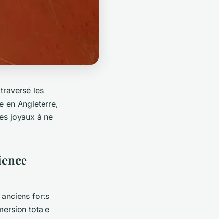
 traversé les
te en Angleterre,
les joyaux à ne
ience
anciens forts
ersion totale