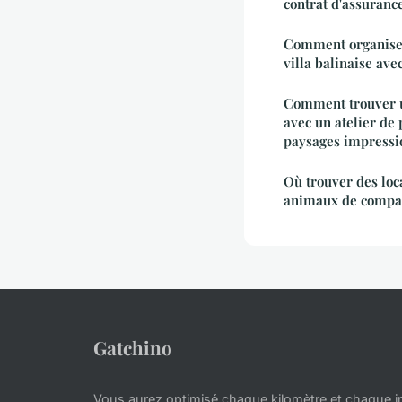
contrat d'assuranc
Comment organiser
villa balinaise ave
Comment trouver 
avec un atelier de 
paysages impressi
Où trouver des loc
animaux de compa
Gatchino
Vous aurez optimisé chaque kilomètre et chaque i