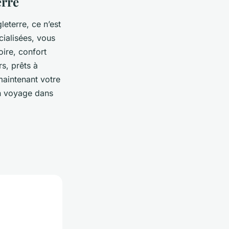
erre
eterre, ce n’est
ialisées, vous
oire, confort
s, prêts à
aintenant votre
on voyage dans