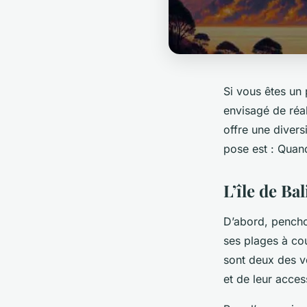
Si vous êtes un 
envisagé de réa
offre une divers
pose est : Quand
L’île de Ba
D’abord, pencho
ses plages à cou
sont deux des vo
et de leur access