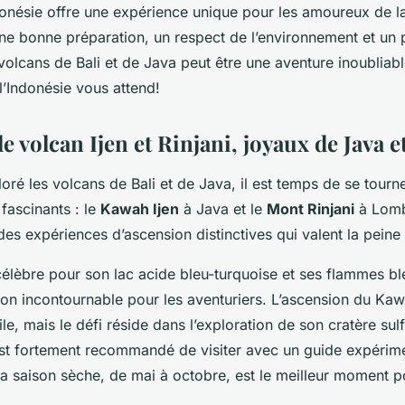
donésie offre une expérience unique pour les amoureux de la
 une bonne préparation, un respect de l’environnement et un
volcans de Bali et de Java peut être une aventure inoubliabl
l’Indonésie vous attend!
e volcan Ijen et Rinjani, joyaux de Java
oré les volcans de Bali et de Java, il est temps de se tourn
fascinants : le
Kawah Ijen
à Java et le
Mont Rinjani
à Lomb
des expériences d’ascension distinctives qui valent la peine
célèbre pour son lac acide bleu-turquoise et ses flammes bl
ion incontournable pour les aventuriers. L’ascension du Kaw
ile, mais le défi réside dans l’exploration de son cratère sul
 est fortement recommandé de visiter avec un guide expérim
La saison sèche, de mai à octobre, est le meilleur moment p