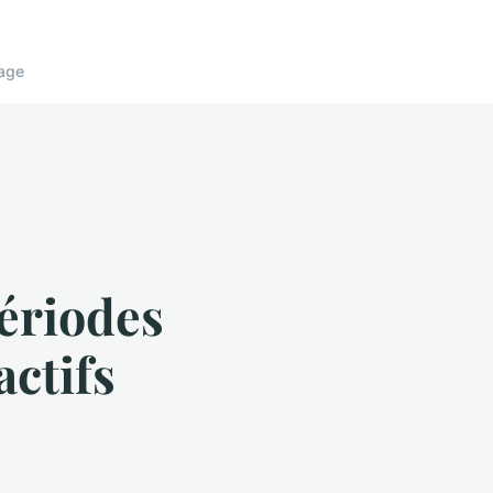
age
périodes
actifs