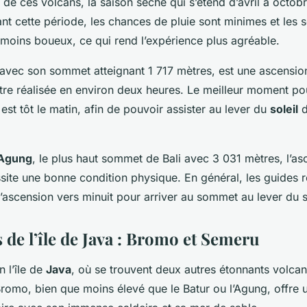
 de ces volcans, la saison sèche qui s’étend d’avril à octobr
nt cette période, les chances de pluie sont minimes et les s
moins boueux, ce qui rend l’expérience plus agréable.
 avec son sommet atteignant 1 717 mètres, est une ascensio
 être réalisée en environ deux heures. Le meilleur moment 
est tôt le matin, afin de pouvoir assister au lever du
soleil
d
Agung
, le plus haut sommet de Bali avec 3 031 mètres, l’as
cessite une bonne condition physique. En général, les guide
ascension vers minuit pour arriver au sommet au lever du so
 de l’île de Java : Bromo et Semeru
n l’île de
Java
, où se trouvent deux autres étonnants volcan
Bromo, bien que moins élevé que le Batur ou l’Agung, offre 