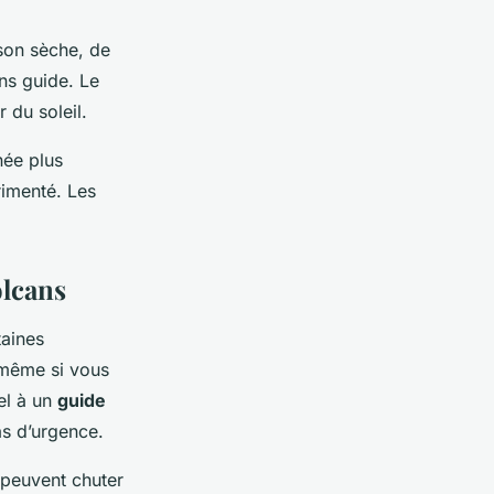
son sèche, de
ans guide. Le
 du soleil.
née plus
rimenté. Les
olcans
taines
 même si vous
el à un
guide
cas d’urgence.
 peuvent chuter