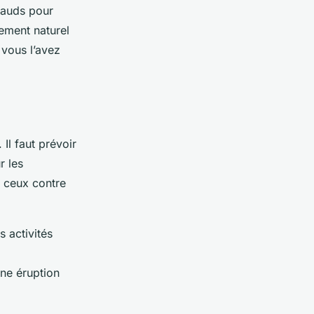
hauds pour
ement naturel
 vous l’avez
Il faut prévoir
r les
 ceux contre
 activités
une éruption