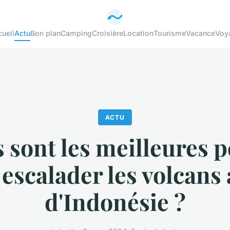
ueil
Actu
Bon plan
Camping
Croisière
Location
Tourisme
Vacance
Voy
ACTU
 sont les meilleures 
escalader les volcans 
d'Indonésie ?