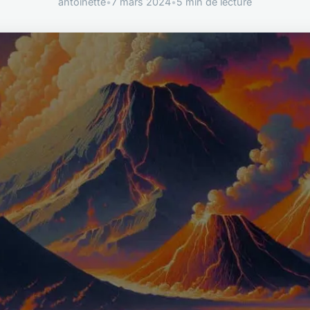
antoinette
•
7 mars 2024
•
5 min de lecture