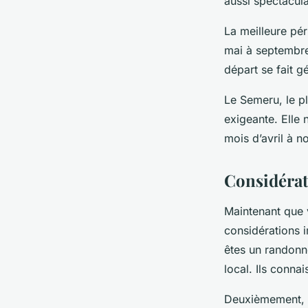
aussi spectacul
La meilleure pé
mai à septembre.
départ se fait g
Le Semeru, le p
exigeante. Elle
mois d’avril à n
Considérat
Maintenant que v
considérations 
êtes un randonn
local. Ils conna
Deuxièmement, b