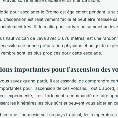
aire avec son immense caldeira et sa mer de sable.
riode pour escalader le Bromo est également pendant la sai
 L’ascension est relativement facile et peut être réalisée s
énéralement très tôt le matin pour arriver au sommet au lever
lus haut volcan de Java avec 3 676 mètres, est une randon
 nécessite une bonne préparation physique et un guide expé
ovembre sont les plus propices pour cette escalade.
ions importantes pour l’ascension des v
ous savez quand partir, il est essentiel de comprendre cer
importantes pour l’ascension de ces volcans. Tout d’abord,
eur expérimenté, il est fortement recommandé de faire app
issent les itinéraires les plus sûrs et peuvent vous aider en 
ien que l’Indonésie soit un pays tropical, les températures