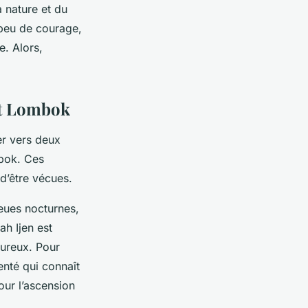
 nature et du
 peu de courage,
e. Alors,
 et Lombok
er vers deux
ok. Ces
 d’être vécues.
eues nocturnes,
ah Ijen est
fureux. Pour
enté qui connaît
our l’ascension