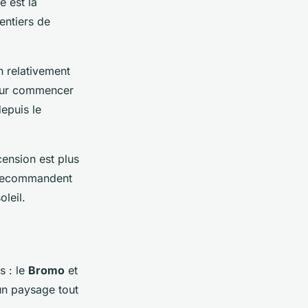
e est la
entiers de
n relativement
pour commencer
epuis le
cension est plus
s recommandent
leil.
s : le
Bromo
et
un paysage tout