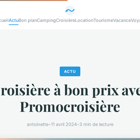
ueil
Actu
Bon plan
Camping
Croisière
Location
Tourisme
Vacance
Voy
ACTU
roisière à bon prix av
Promocroisière
antoinette
•
11 avril 2024
•
3 min de lecture