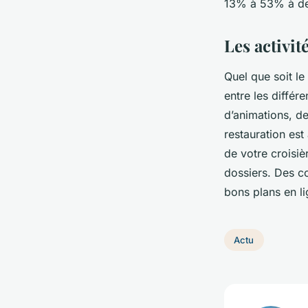
13% à 53% à dest
Les activit
Quel que soit le
entre les différe
d’animations, de
restauration est
de votre croisiè
dossiers. Des co
bons plans en l
Actu