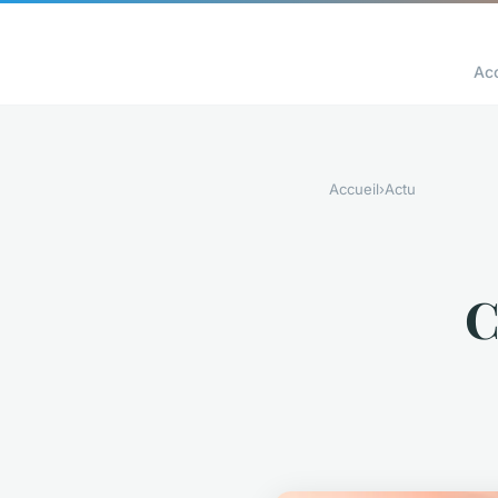
Acc
Accueil
›
Actu
C