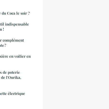
e du Coca le soir ?
til indispensable
n !
ur complément
te ?
ière en voilier en
s de poterie
 de l'Ourika,
ette électrique