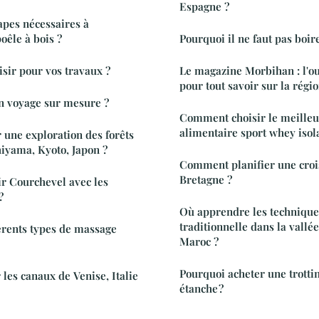
Espagne ?
apes nécessaires à
poêle à bois ?
Pourquoi il ne faut pas boir
sir pour vos travaux ?
Le magazine Morbihan : l'ou
pour tout savoir sur la régio
 voyage sur mesure ?
Comment choisir le meille
alimentaire sport whey isola
une exploration des forêts
iyama, Kyoto, Japon ?
Comment planifier une crois
Bretagne ?
 Courchevel avec les
?
Où apprendre les technique
traditionnelle dans la vallée
férents types de massage
Maroc ?
Pourquoi acheter une trottin
es canaux de Venise, Italie
étanche ?