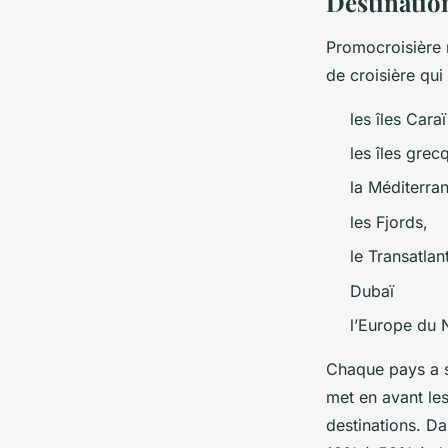
Destinatio
Promocroisière m
de croisière qui
les îles Cara
les îles gre
la Méditerra
les Fjords,
le Transatlan
Dubaï
l’Europe du
Chaque pays a s
met en avant les
destinations. Da