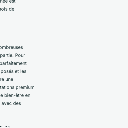
anée est
mois de
 nombreuses
partie. Pour
 parfaitement
posés et les
re une
estations premium
re bien-être en
s avec des