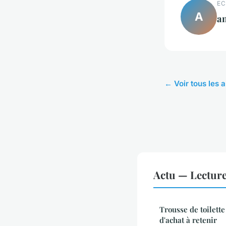
EC
A
an
← Voir tous les a
Actu — Lectur
Trousse de toilette 
d'achat à retenir