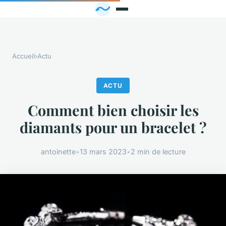
Accueil
›
Actu
ACTU
Comment bien choisir les
diamants pour un bracelet ?
antoinette
•
13 mars 2023
•
2 min de lecture