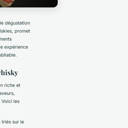
de dégustation
hiskies, promet
ements
re expérience
bliable.
whisky
n riche et
saveurs,
 Voici les
triés sur le