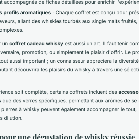
nt accompagnés de fiches détaillées pour enrichir l'expérie
s profils aromatiques
: Chaque coffret est conçu pour prés
aveurs, allant des whiskies tourbés aux single malts fruités
complexes.
r un
coffret cadeau whisky
est aussi un art. Il faut tenir co
iversaire, promotion, ou simplement le plaisir d'offrir. Le pro
tout aussi important ; un connaisseur appréciera la diversité 
utant découvrira les plaisirs du whisky à travers une sélect
ience soit complète, certains coffrets incluent des
accesso
s que des verres spécifiques, permettant aux arômes de se
 pierres à whisky peuvent également accompagner le tout, p
s dilution.
l pour une dégustation de whisky réussie