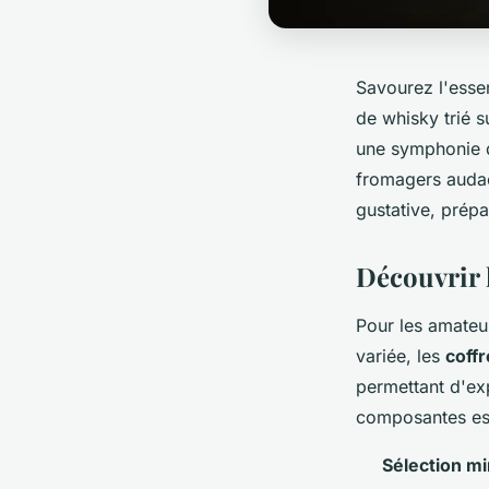
Savourez l'esse
de whisky trié s
une symphonie d
fromagers audac
gustative, prépa
Découvrir 
Pour les amateu
variée, les
coff
permettant d'exp
composantes ess
Sélection m