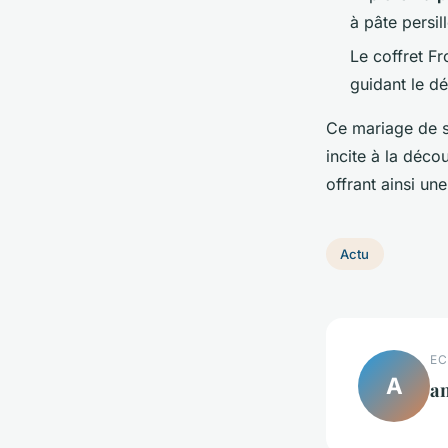
à pâte persil
Le coffret F
guidant le d
Ce mariage de s
incite à la décou
offrant ainsi un
Actu
EC
A
an