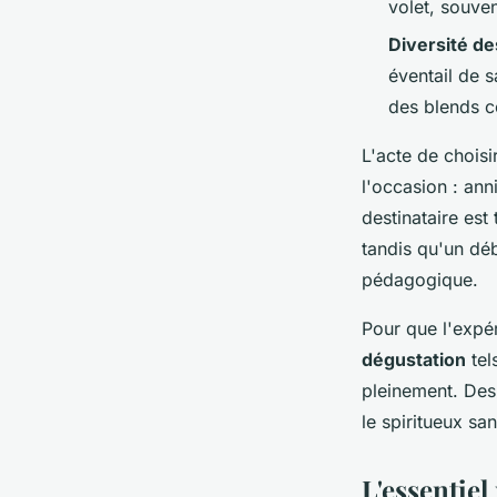
volet, souve
Diversité de
éventail de s
des blends 
L'acte de choisi
l'occasion : ann
destinataire est 
tandis qu'un déb
pédagogique.
Pour que l'expér
dégustation
tel
pleinement. Des
le spiritueux san
L'essentie