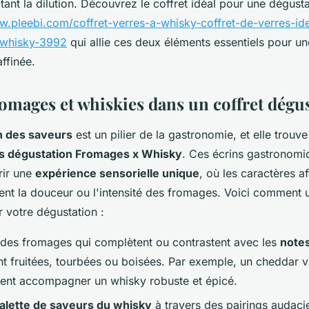
itant la dilution. Découvrez le coffret idéal pour une dégust
w.pleebi.com/coffret-verres-a-whisky-coffret-de-verres-id
-whisky-3992
qui allie ces deux éléments essentiels pour u
affinée.
romages et whiskies dans un coffret dégu
n des saveurs
est un pilier de la gastronomie, et elle trou
ts dégustation Fromages x Whisky
. Ces écrins gastronomi
rir une
expérience sensorielle unique
, où les caractères a
nt la douceur ou l'intensité des fromages. Voici comment un
 votre dégustation :
 des fromages qui complètent ou contrastent avec les
note
nt fruitées, tourbées ou boisées. Par exemple, un cheddar vie
ent accompagner un whisky robuste et épicé.
alette de saveurs du whisky
à travers des pairings audac