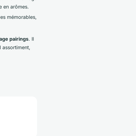
he en arômes.
ives mémorables,
age pairings
. Il
el assortiment,