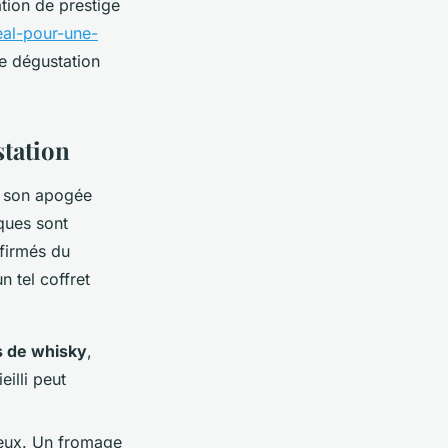
ation de prestige
eal-pour-une-
ne dégustation
station
ve son apogée
ques sont
ffirmés du
 tel coffret
s de whisky
,
illi peut
ieux. Un fromage