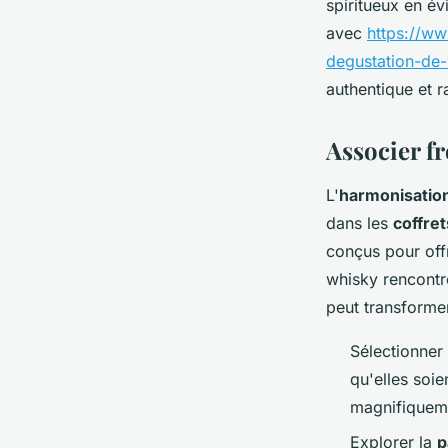
spiritueux en év
avec
https://ww
degustation-de
authentique et r
Associer f
L'
harmonisatio
dans les
coffre
conçus pour off
whisky rencontre
peut transformer
Sélectionner
qu'elles soie
magnifiquem
Explorer la
p