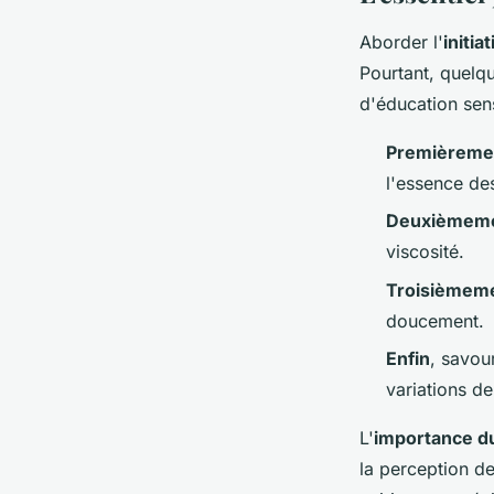
Aborder l'
initia
Pourtant, quelq
d'éducation sens
Premièreme
l'essence de
Deuxièmem
viscosité.
Troisièmem
doucement.
Enfin
, savou
variations de
L'
importance du
la perception d