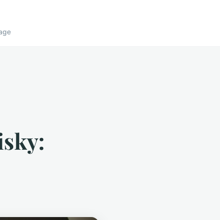
age
isky: