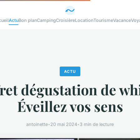
ueil
Actu
Bon plan
Camping
Croisière
Location
Tourisme
Vacance
Voy
ACTU
ret dégustation de wh
Éveillez vos sens
antoinette
•
20 mai 2024
•
3 min de lecture