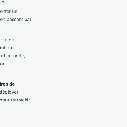
nce.
enter un
, en passant par
mpte de
fil du
et la rareté,
ion
ires de
 déployer
our rafraîchir