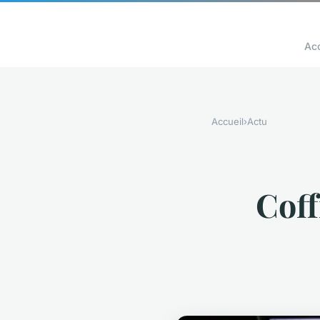
Acc
Accueil
›
Actu
Coff